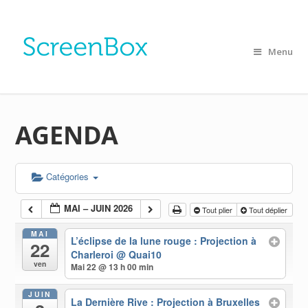
Menu
AGENDA
Catégories
MAI – JUIN 2026
Tout plier
Tout déplier
MAI
L’éclipse de la lune rouge : Projection à
22
Charleroi
@ Quai10
ven
Mai 22 @ 13 h 00 min
JUIN
La Dernière Rive : Projection à Bruxelles