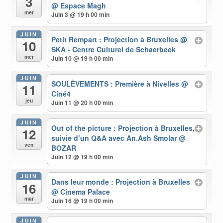
3
@ Espace Magh
mer
Juin 3 @ 19 h 00 min
JUIN
Petit Rempart : Projection à Bruxelles
@
10
SKA - Centre Culturel de Schaerbeek
mer
Juin 10 @ 19 h 00 min
JUIN
SOULÈVEMENTS : Première à Nivelles
@
11
Ciné4
jeu
Juin 11 @ 20 h 00 min
JUIN
Out of the picture : Projection à Bruxelles,
12
suivie d’un Q&A avec An.Ash Smolar
@
ven
BOZAR
Juin 12 @ 19 h 00 min
JUIN
Dans leur monde : Projection à Bruxelles
16
@ Cinema Palace
mar
Juin 16 @ 19 h 00 min
JUIN