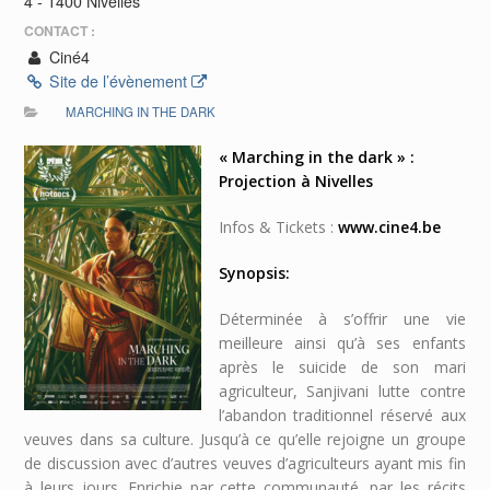
4 - 1400 Nivelles
CONTACT :
Ciné4
Site de l’évènement
MARCHING IN THE DARK
« Marching in the dark » :
Projection à Nivelles
Infos & Tickets :
www.cine4.be
Synopsis:
Déterminée à s’offrir une vie
meilleure ainsi qu’à ses enfants
après le suicide de son mari
agriculteur, Sanjivani lutte contre
l’abandon traditionnel réservé aux
veuves dans sa culture. Jusqu’à ce qu’elle rejoigne un groupe
de discussion avec d’autres veuves d’agriculteurs ayant mis fin
à leurs jours. Enrichie par cette communauté, par les récits