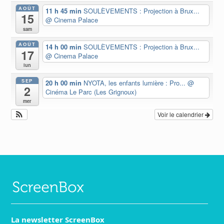
AOÛT
11 h 45 min
SOULÈVEMENTS : Projection à Brux...
15
@ Cinema Palace
sam
AOÛT
14 h 00 min
SOULÈVEMENTS : Projection à Brux...
17
@ Cinema Palace
lun
SEP
20 h 00 min
NYOTA, les enfants lumière : Pro...
@
2
Cinéma Le Parc (Les Grignoux)
mer
Voir le calendrier
La newsletter ScreenBox