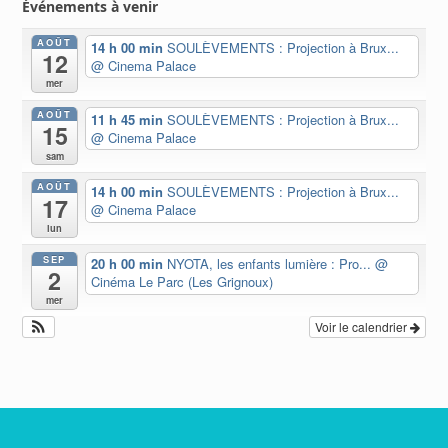
Événements à venir
AOÛT
14 h 00 min
SOULÈVEMENTS : Projection à Brux...
12
@ Cinema Palace
mer
AOÛT
11 h 45 min
SOULÈVEMENTS : Projection à Brux...
15
@ Cinema Palace
sam
AOÛT
14 h 00 min
SOULÈVEMENTS : Projection à Brux...
17
@ Cinema Palace
lun
SEP
20 h 00 min
NYOTA, les enfants lumière : Pro...
@
2
Cinéma Le Parc (Les Grignoux)
mer
Voir le calendrier